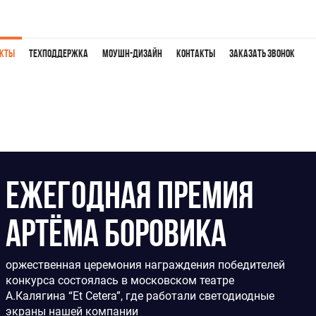
екты
Техподдержка
Моушн-дизайн
Контакты
Заказать звонок
Ежегодная премия
Артёма Боровика
оржественная церемония награждения победителей
конкурса состоялась в московском театре
А.Калягина “Et Cetera”, где работали светодиодные
экраны нашей компании