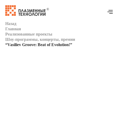
Назад
Главная
Главная
Реализованные проекты
Шоу-программы, концерты, премии
“Vasiliev Groove: Beat of Evolution!”
Оборудование
Реализованные проекты
Техподдержка
Моушн-дизайн
Контакты