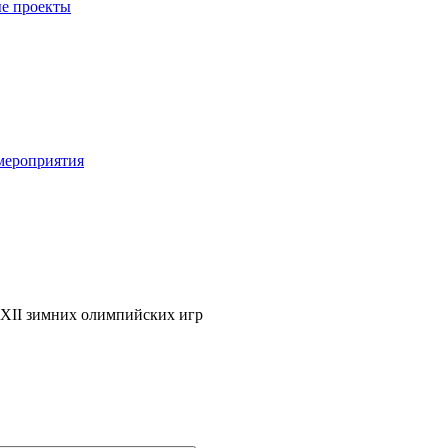
е проекты
мероприятия
ХII зимних олимпийских игр